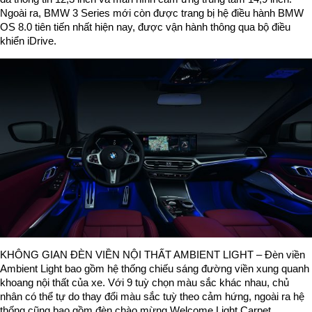
Ngoài ra, BMW 3 Series mới còn được trang bị hệ điều hành BMW
OS 8.0 tiên tiến nhất hiện nay, được vận hành thông qua bộ điều
khiển iDrive.
KHÔNG GIAN ĐÈN VIỀN NỘI THẤT AMBIENT LIGHT – Đèn viền
Ambient Light bao gồm hệ thống chiếu sáng đường viền xung quanh
khoang nội thất của xe. Với 9 tuỳ chọn màu sắc khác nhau, chủ
nhân có thể tự do thay đổi màu sắc tuỳ theo cảm hứng, ngoài ra hệ
thống cũng bao gồm đèn chào mừng Welcome Light Carpet.