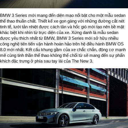
BMW 3 Series mới mang đến diện mạo nổi bật cho một mẫu sedan
thể thao thuần chất. Thiết kế xe gọn gàng với những đường cắt nét
tinh tế, lưới tản nhiệt được cách tân và hốc gió mới tạo nên bề mặt
khác biệt khi nhìn từ trực diện của xe. Xứng danh là mẫu sedan
được yêu thích nhất từ BMW, BMW 3 Series mới sở hữu nhiều
công nghệ tiên tiến vận hành hoàn hảo trên hệ điều hành BMW OS
8.0 mới nhất. Kết cấu khung gầm của xe chắc chắn, động cơ mạnh
mẽ cùng tinh thần thể thao không thể chối từ sẽ mang đến sự phấn
khích đặc trưng ở phía sau tay lái của The New 3.