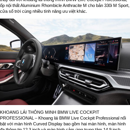
ốp nội thất Aluminium Rhombicle Anthracite M cho bản 330i M Sport,
cửa sổ trời cùng nhiều tính năng ưu việt khác.
KHOANG LÁI THÔNG MINH BMW LIVE COCKPIT
PROFESSIONAL – Khoang lái BMW Live Cockpit Professional nổi
bật với màn hình Curved Display bao gồm hai màn hình, màn hình
đa thông tin 12,3 inch và màn hình cảm ứng trung tâm 14,9 inch.